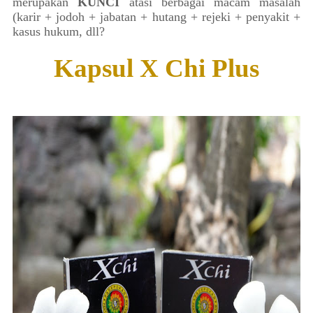
merupakan
KUNCI
atasi berbagai macam masalah
(karir + jodoh + jabatan + hutang + rejeki + penyakit +
kasus hukum, dll?
Kapsul X Chi Plus