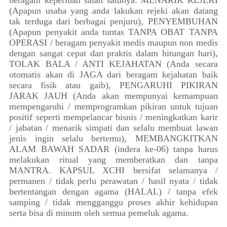
beragam keperluan salah satunya: MENARIK REJEKI
(Apapun usaha yang anda lakukan rejeki akan datang
tak terduga dari berbagai penjuru), PENYEMBUHAN
(Apapun penyakit anda tuntas TANPA OBAT TANPA
OPERASI / beragam penyakit medis maupun non medis
dengan sangat cepat dan praktis dalam hitungan hari),
TOLAK BALA / ANTI KEJAHATAN (Anda secara
otomatis akan di JAGA dari beragam kejahatan baik
secara fisik atau gaib), PENGARUHI PIKIRAN
JARAK JAUH (Anda akan mempunyai kemampuan
mempengaruhi / memprogramkan pikiran untuk tujuan
positif seperti mempelancar bisnis / meningkatkan karir
/ jabatan / menarik simpati dan selalu membuat lawan
jenis ingin selalu bertemu), MEMBANGKITKAN
ALAM BAWAH SADAR (indera ke-06) tanpa harus
melakukan ritual yang memberatkan dan tanpa
MANTRA. KAPSUL XCHI bersifat selamanya /
permanen / tidak perlu perawatan / hasil nyata / tidak
bertentangan dengan agama (HALAL) / tanpa efek
samping / tidak mengganggu proses akhir kehidupan
serta bisa di minum oleh semua pemeluk agama.