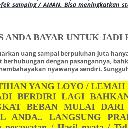
fek samping / AMAN. Bisa meningkatkan sta
 ANDA BAYAR UNTUK JADI 
eluarkan uang sampai berpuluhan juta ha
saat berhubungan dengan pasangannya, bah
an membahayakan nyawanya sendiri. Sungg
TIHAN YANG LOYO / LEMAH
ADI BERDIRI LAGI BAHKAN
AT BEBAN MULAI DARI 3
L ANDA.. LANGSUNG PRAK
u perawatan / Hasil nyata / Ti