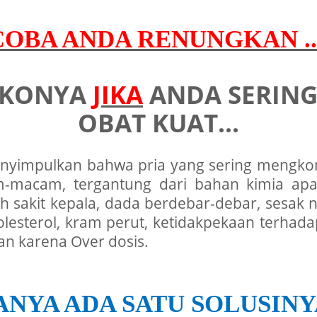
COBA ANDA RENUNGKAN ..
IKONYA
JIKA
ANDA
SERIN
OBAT KUAT...
enyimpulkan bahwa pria yang sering mengkons
m-macam, tergantung dari bahan kimia apa
ah sakit kepala, dada berdebar-debar, sesak n
esterol, kram perut, ketidakpekaan terhadap 
n karena Over dosis.
ANYA ADA SATU SOLUSINY