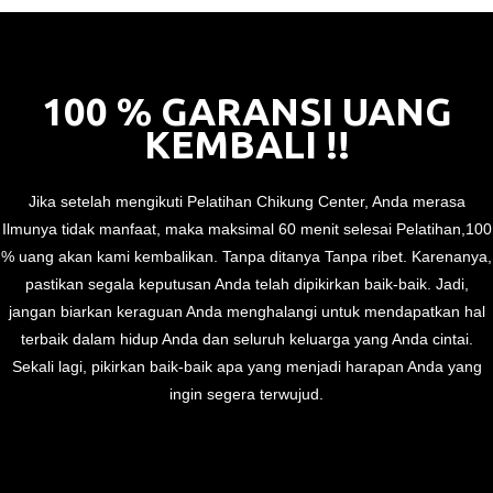
100 % GARANSI UANG
KEMBALI !!
Jika setelah mengikuti Pelatihan Chikung Center, Anda merasa
Ilmunya tidak manfaat, maka maksimal 60 menit selesai Pelatihan,100
% uang akan kami kembalikan. Tanpa ditanya Tanpa ribet. Karenanya,
pastikan segala keputusan Anda telah dipikirkan baik-baik. Jadi,
jangan biarkan keraguan Anda menghalangi untuk mendapatkan hal
terbaik dalam hidup Anda dan seluruh keluarga yang Anda cintai.
Sekali lagi, pikirkan baik-baik apa yang menjadi harapan Anda yang
ingin segera terwujud.